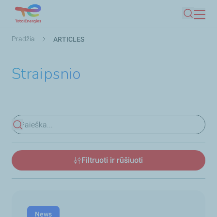
Pereiti
Paieška
į
pagrindinį
Kelias
Pradžia
ARTICLES
turinį
Straipsnio
Peržiūrėti rezultatus
Filtruoti ir rūšiuoti
News