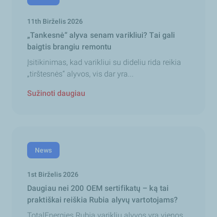
11th Birželis 2026
„Tankesnė“ alyva senam varikliui? Tai gali
baigtis brangiu remontu
Įsitikinimas, kad varikliui su dideliu rida reikia
„tirštesnės“ alyvos, vis dar yra...
Sužinoti daugiau
News
1st Birželis 2026
Daugiau nei 200 OEM sertifikatų – ką tai
praktiškai reiškia Rubia alyvų vartotojams?
TotalEnergies Rubia variklių alyvos yra vienos