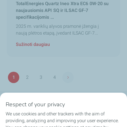
TotalEnergies Quartz Ineo Xtra EC6 0W-20 su
naujausiomis API SQ ir ILSAC GF-7
specifikacijomis ...
2025 m. variklių alyvos pramonė įžengia į
naują plėtros etapą, įvedant ILSAC GF-7...
Sužinoti daugiau
Puslapių
1
2
3
4
Sekantis puslapis
Puslapis
Puslapis
Puslapis
Puslapis
žymėjimas
Respect of your privacy
MŪSŲ PRODUKTAI
We use cookies and other trackers with the aim of
IŠSIRINKITE TEPALĄ
providing, analyzing and improving your user experience.