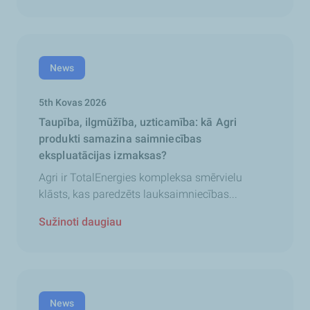
News
5th Kovas 2026
Taupība, ilgmūžība, uzticamība: kā Agri
produkti samazina saimniecības
ekspluatācijas izmaksas?
Agri ir TotalEnergies kompleksa smērvielu
klāsts, kas paredzēts lauksaimniecības...
Sužinoti daugiau
News