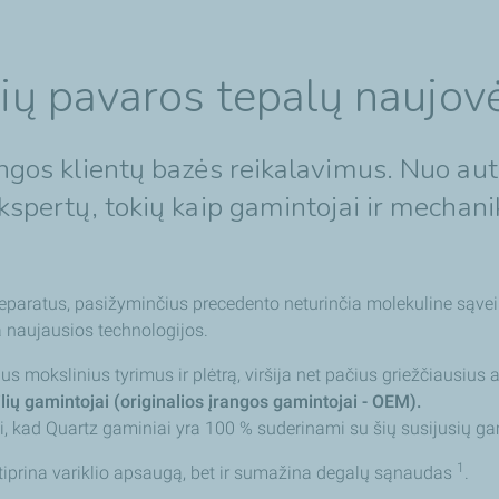
lių pavaros tepalų naujov
tingos klientų bazės reikalavimus. Nuo a
ekspertų, tokių kaip gamintojai ir mechan
preparatus, pasižyminčius precedento neturinčia molekuline sąve
ra naujausios technologijos.
ius mokslinius tyrimus ir plėtrą, viršija net pačius griežčiausiu
lių gamintojai (originalios įrangos gamintojai - OEM).
anti, kad Quartz gaminiai yra 100 % suderinami su šių susijusių g
1
ustiprina variklio apsaugą, bet ir sumažina degalų sąnaudas
.