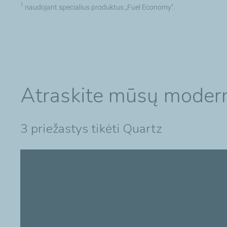
1
naudojant specialius produktus „Fuel Economy”.
Atraskite mūsų modern
3 priežastys tikėti Quartz