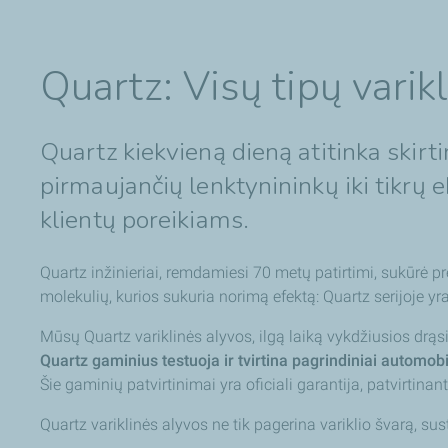
Quartz: Visų tipų varik
Quartz kiekvieną dieną atitinka skir
pirmaujančių lenktynininkų iki tikrų 
klientų poreikiams.
Quartz inžinieriai, remdamiesi 70 metų patirtimi, sukūrė 
molekulių, kurios sukuria norimą efektą: Quartz serijoje y
Mūsų Quartz variklinės alyvos, ilgą laiką vykdžiusios drąs
Quartz gaminius testuoja ir tvirtina pagrindiniai automobi
Šie gaminių patvirtinimai yra oficiali garantija, patvirtin
Quartz variklinės alyvos ne tik pagerina variklio švarą, s