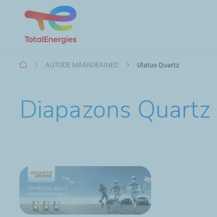
Kelias
AUTODE MÄÄRDEAINED
Ulatus Quartz
Diapazons Quartz