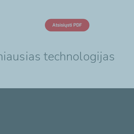
Atsisiųsti PDF
iausias technologijas