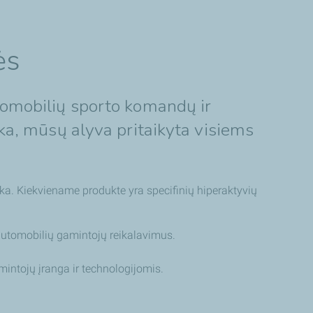
ės
utomobilių sporto komandų ir
ika, mūsų alyva pritaikyta visiems
ika. Kiekviename produkte yra specifinių hiperaktyvių
s automobilių gamintojų reikalavimus.
amintojų įranga ir technologijomis.