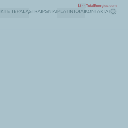
Lt
TotalEnergies.com
NKITE TEPALĄ
STRAIPSNIAI
PLATINTOJAI
KONTAKTAI
Paieška