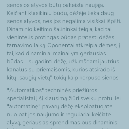
senosios alyvos būtų pakeista naująja.
Keičiant klasikiniu būdu, dėžėje lieka daug
senos alyvos, nes jos negalima visiškai išpilti.
Dinaminio keitimo šalininkai teigia, kad tai
vienintelis protingas būdas pratęsti dėžės
tarnavimo laiką. Oponentai atkreipia dėmesį į
tai, kad dinaminiai mainai yra geriausias
būdas ... sugadinti dėžę, užkimšdami jautrius
kanalus su priemaišomis, kurios atsirado iš
kitų „saugių vietų“, tokių kaip korpuso sienos.
"Automatikos" techninės priežiūros
specialistai į šį klausimą žiūri sveiku protu. Jei
"automatinę" pavarų dėžę eksploatuojate
nuo pat jos naujumo ir reguliariai keičiate
alyvą, geriausias sprendimas bus dinaminis