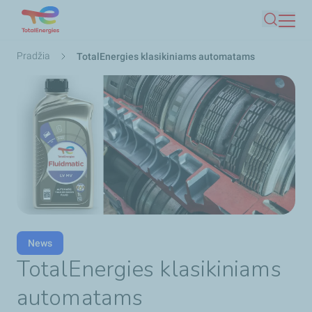
Pereiti
Paieška
į
pagrindinį
Kelias
Pradžia
TotalEnergies klasikiniams automatams
turinį
News
TotalEnergies klasikiniams
automatams