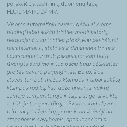
perskaičius techninių duomenų lapą:
FLUIDMATIC LV MV.
Visoms automatinių pavarų dėžių alyvoms
būdingi labai aukšti trinties modifikatorių,
reaguojančių su trinties plokštelių paviršiumi,
reikalavimai. Jų statinės ir dinaminės trinties
koeficientai turi būti pakankami, kad būtų
išvengta slydimo ir tuo pačiu būtų užtikrintas
greitas pavarų perjungimas. Be to, šios
alyvos turi būti mažos klampos ir labai aukštą
klampos rodiklį, kad dėžė tinkamai veiktų
žemoje temperatūroje ir taip pat gerai veiktų
aukštoje temperatūroje. Svarbu, kad alyvos
taip pat pasižymėtų geromis nusidėvėjimui
atspariomis savybėmis, apsaugančiomis