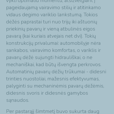
vykti optimaliu momentu, atsižvelgiant į
pageidaujamą vairavimo stilių ir atitinkamo
vidaus degimo variklio lankstumą. Tokios
dėžės paprastai turi nuo trijų iki aštuonių
priekinių pavarų ir vieną atbulinės eigos
pavarą (kai kuriais atvejais net dvi). Tokių
konstrukcijų privalumai: automobilyje nėra
sankabos, vairavimo komfortas, o variklis ir
pavarų dėžė sujungti hidrauliškai, o ne
mechaniškai, kad būtų išvengta perkrovos.
Automatinių pavarų dėžių trūkumai - didesni
trinties nuostoliai, mažesnis efektyvumas,
palyginti su mechaninėmis pavarų dėžėmis,
didesnis svoris ir didesnės gamybos
sąnaudos.
Per pastarąjį šimtmetį buvo sukurta daug