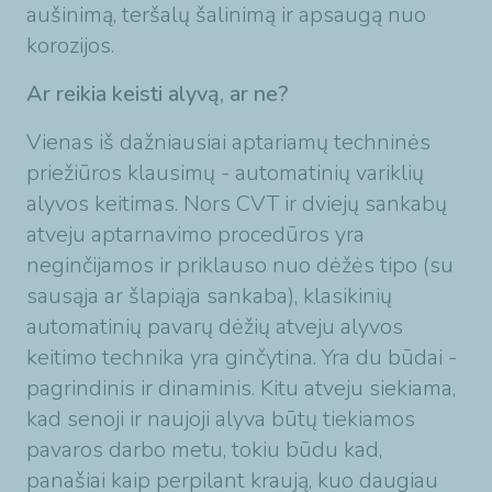
aušinimą, teršalų šalinimą ir apsaugą nuo
korozijos.
Ar reikia keisti alyvą, ar ne?
Vienas iš dažniausiai aptariamų techninės
priežiūros klausimų - automatinių variklių
alyvos keitimas. Nors CVT ir dviejų sankabų
atveju aptarnavimo procedūros yra
neginčijamos ir priklauso nuo dėžės tipo (su
sausąja ar šlapiąja sankaba), klasikinių
automatinių pavarų dėžių atveju alyvos
keitimo technika yra ginčytina. Yra du būdai -
pagrindinis ir dinaminis. Kitu atveju siekiama,
kad senoji ir naujoji alyva būtų tiekiamos
pavaros darbo metu, tokiu būdu kad,
panašiai kaip perpilant kraują, kuo daugiau