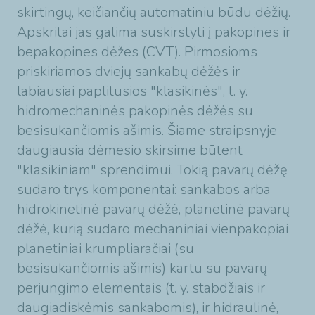
skirtingų, keičiančių automatiniu būdu dėžių.
Apskritai jas galima suskirstyti į pakopines ir
bepakopines dėžes (CVT). Pirmosioms
priskiriamos dviejų sankabų dėžės ir
labiausiai paplitusios "klasikinės", t. y.
hidromechaninės pakopinės dėžės su
besisukančiomis ašimis. Šiame straipsnyje
daugiausia dėmesio skirsime būtent
"klasikiniam" sprendimui. Tokią pavarų dėžę
sudaro trys komponentai: sankabos arba
hidrokinetinė pavarų dėžė, planetinė pavarų
dėžė, kurią sudaro mechaniniai vienpakopiai
planetiniai krumpliaračiai (su
besisukančiomis ašimis) kartu su pavarų
perjungimo elementais (t. y. stabdžiais ir
daugiadiskėmis sankabomis), ir hidraulinė,