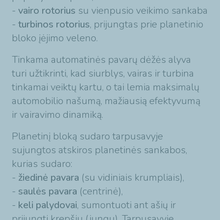
-
vairo rotorius
su vienpusio veikimo sankaba
-
turbinos rotorius
, prijungtas prie planetinio
bloko įėjimo veleno.
Tinkama automatinės pavarų dėžės alyva
turi užtikrinti, kad siurblys, vairas ir turbina
tinkamai veiktų kartu, o tai lemia maksimalų
automobilio našumą, mažiausią efektyvumą
ir vairavimo dinamiką.
Planetinį bloką sudaro tarpusavyje
sujungtos atskiros planetinės sankabos,
kurias sudaro:
-
žiedinė pavara
(su vidiniais krumpliais),
-
saulės pavara
(centrinė),
-
keli palydovai
, sumontuoti ant ašių ir
prijungti krepšiu (jungu). Tarpusavyje