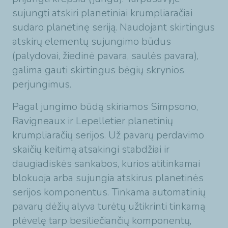
sujungti atskiri planetiniai krumpliaračiai
sudaro planetinę seriją. Naudojant skirtingus
atskirų elementų sujungimo būdus
(palydovai, žiedinė pavara, saulės pavara),
galima gauti skirtingus bėgių skrynios
perjungimus.
Pagal jungimo būdą skiriamos Simpsono,
Ravigneaux ir Lepelletier planetinių
krumpliaračių serijos. Už pavarų perdavimo
skaičių keitimą atsakingi stabdžiai ir
daugiadiskės sankabos, kurios atitinkamai
blokuoja arba sujungia atskirus planetinės
serijos komponentus. Tinkama automatinių
pavarų dėžių alyva turėtų užtikrinti tinkamą
plėvelę tarp besiliečiančių komponentų,