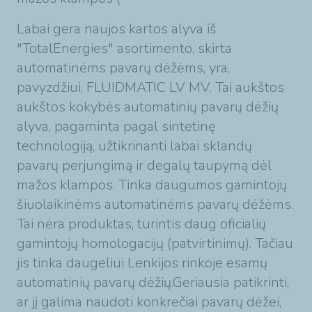
Labai gera naujos kartos alyva iš
"TotalEnergies" asortimento, skirta
automatinėms pavarų dėžėms, yra,
pavyzdžiui, FLUIDMATIC LV MV. Tai aukštos
aukštos kokybės automatinių pavarų dėžių
alyva, pagaminta pagal sintetinę
technologiją, užtikrinanti labai sklandų
pavarų perjungimą ir degalų taupymą dėl
mažos klampos. Tinka daugumos gamintojų
šiuolaikinėms automatinėms pavarų dėžėms.
Tai nėra produktas, turintis daug oficialių
gamintojų homologacijų (patvirtinimų). Tačiau
jis tinka daugeliui Lenkijos rinkoje esamų
automatinių pavarų dėžių.Geriausia patikrinti,
ar jį galima naudoti konkrečiai pavarų dėžei,