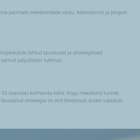
ilma parimate meeskondade vastu. Adrenaliinist ja pingest
 hüperautole tehtud täiustused ja strateegilised
 samuti paljutõotav tulemus.
nr. 93 saavutas kolmanda koha. Kogu meeskond tunneb
 täiustatud strateegia on end tõestanud, andes lubadust