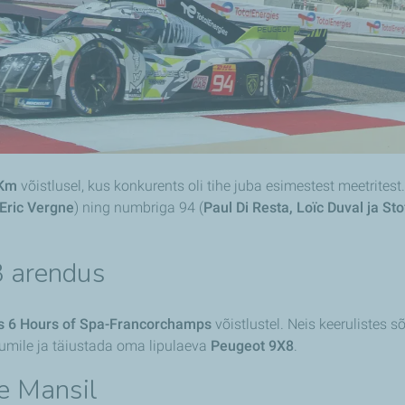
 Km
võistlusel, kus konkurents oli tihe juba esimestest meetritest
-Eric Vergne
) ning numbriga 94 (
Paul Di Resta, Loïc Duval ja St
 arendus
es 6 Hours of Spa-Francorchamps
võistlustel. Neis keerulistes
umile ja täiustada oma lipulaeva
Peugeot 9X8
.
e Mansil