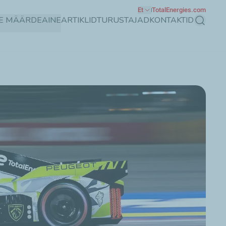
Et
TotalEnergies.com
GE MÄÄRDEAINE
ARTIKLID
TURUSTAJAD
KONTAKTID
Otsing