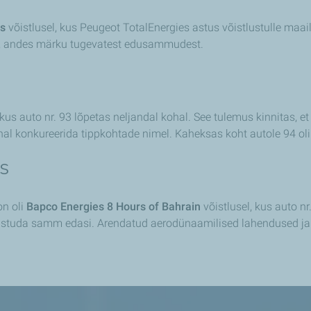
ns
võistlusel, kus Peugeot TotalEnergies astus võistlustulle maa
hal, andes märku tugevatest edusammudest.
 kus auto nr. 93 lõpetas neljandal kohal. See tulemus kinnitas, et
 konkureerida tippkohtade nimel. Kaheksas koht autole 94 oli
s
on oli
Bapco Energies 8 Hours of Bahrain
võistlusel, kus auto 
i astuda samm edasi. Arendatud aerodünaamilised lahendused ja