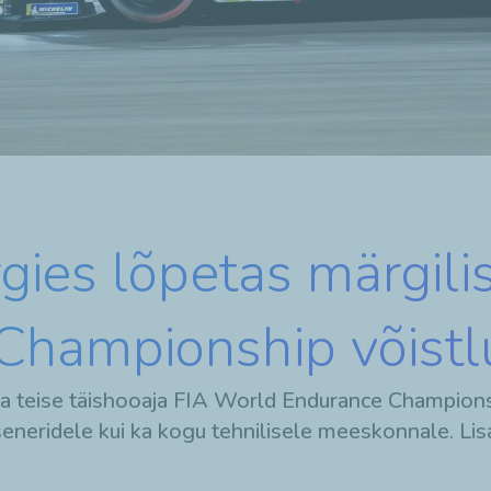
ies lõpetas märgili
hampionship võistl
teise täishooaja FIA World Endurance Championsh
seneridele kui ka kogu tehnilisele meeskonnale. Lisa