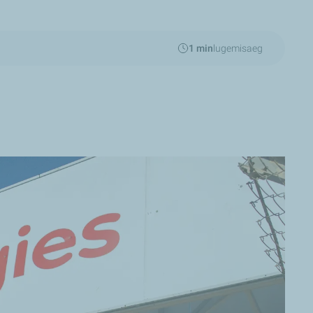
1 min
lugemisaeg