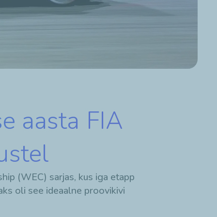
se aasta FIA
ustel
ip (WEC) sarjas, kus iga etapp
ks oli see ideaalne proovikivi