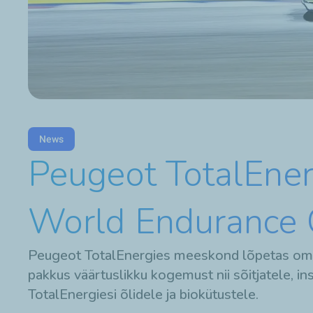
News
Peugeot TotalEnerg
World Endurance C
Peugeot TotalEnergies meeskond lõpetas oma 
pakkus väärtuslikku kogemust nii sõitjatele, in
TotalEnergiesi õlidele ja biokütustele.