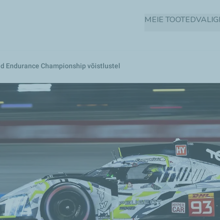
Liigu
MEIE TOOTED
VALI
edasi
põhisisu
juurde
ld Endurance Championship võistlustel