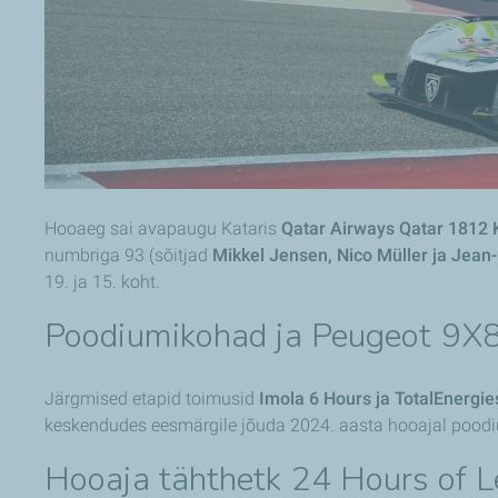
Hooaeg sai avapaugu Kataris
Qatar Airways Qatar 1812
numbriga 93 (sõitjad
Mikkel Jensen, Nico Müller ja Jean
19. ja 15. koht.
Poodiumikohad ja Peugeot 9X8
Järgmised etapid toimusid
Imola 6 Hours ja TotalEnergi
keskendudes eesmärgile jõuda 2024. aasta hooajal poodi
Hooaja tähthetk 24 Hours of L