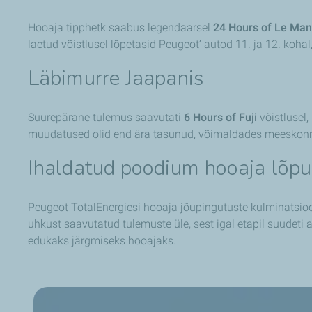
Hooaja tipphetk saabus legendaarsel
24 Hours of Le Ma
laetud võistlusel lõpetasid Peugeot’ autod 11. ja 12. ko
Läbimurre Jaapanis
Suurepärane tulemus saavutati
6 Hours of Fuji
võistlusel,
muudatused olid end ära tasunud, võimaldades meeskonnal
Ihaldatud poodium hooaja lõpu
Peugeot TotalEnergiesi hooaja jõupingutuste kulminatsio
uhkust saavutatud tulemuste üle, sest igal etapil suudet
edukaks järgmiseks hooajaks.