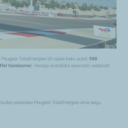
. Peugeot TotalEnergies tõi rajale kaks autot:
9X8
offel Vandoorne
). Hooaja avasõidul saavutati vastavalt
 sõitudes parandas Peugeot TotalEnergies oma aegu,