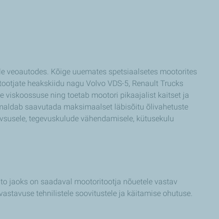
le veoautodes. Kõige uuemates spetsiaalsetes mootorites
tootjate heakskiidu nagu Volvo VDS-5, Renault Trucks
 viskoossuse ning toetab mootori pikaajalist kaitset ja
õimaldab saavutada maksimaalset läbisõitu õlivahetuste
ivsusele, tegevuskulude vähendamisele, kütusekulu
to jaoks on saadaval mootoritootja nõuetele vastav
 vastavuse tehnilistele soovitustele ja käitamise ohutuse.