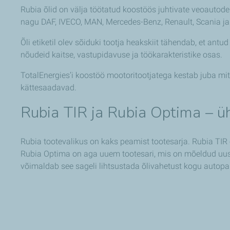
Rubia õlid on välja töötatud koostöös juhtivate veoauto
nagu DAF, IVECO, MAN, Mercedes-Benz, Renault, Scania ja 
Õli etiketil olev sõiduki tootja heakskiit tähendab, et antu
nõudeid kaitse, vastupidavuse ja töökarakteristike osas.
TotalEnergies’i koostöö mootoritootjatega kestab juba mit
kättesaadavad.
Rubia TIR ja Rubia Optima – üh
Rubia tootevalikus on kaks peamist tootesarja. Rubia TIR
Rubia Optima on aga uuem tootesari, mis on mõeldud uusi
võimaldab see sageli lihtsustada õlivahetust kogu autopa