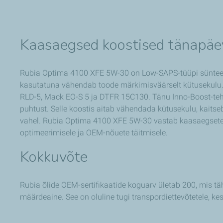
Kaasaegsed koostised tänapäev
Rubia Optima 4100 XFE 5W-30 on Low-SAPS-tüüpi sünteetil
kasutatuna vähendab toode märkimisväärselt kütusekulu. Õ
RLD-5, Mack EO-S 5 ja DTFR 15C130. Tänu Inno-Boost-tehnol
puhtust. Selle koostis aitab vähendada kütusekulu, kaits
vahel. Rubia Optima 4100 XFE 5W-30 vastab kaasaegsete t
optimeerimisele ja OEM-nõuete täitmisele.
Kokkuvõte
Rubia õlide OEM-sertifikaatide koguarv ületab 200, mis 
määrdeaine. See on oluline tugi transpordiettevõtetele, kes