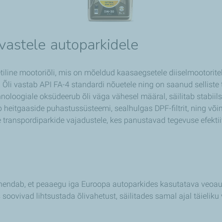
astele autoparkidele
ine mootoriõli, mis on mõeldud kaasaegsetele diiselmootorite
li vastab API FA-4 standardi nõuetele ning on saanud selliste 
oogiale oksüdeerub õli väga vähesel määral, säilitab stabiilse
eb heitgaaside puhastussüsteemi, sealhulgas DPF-filtrit, ning v
ranspordiparkide vajadustele, kes panustavad tegevuse efekti
tähendab, et peaaegu iga Euroopa autoparkides kasutatava veoau
 soovivad lihtsustada õlivahetust, säilitades samal ajal täieliku