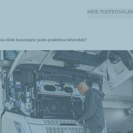
Liigu
MEIE TOOTED
VALI
edasi
põhisisu
juurde
ia õlide kasutajate jaoks praktikas tähendab?