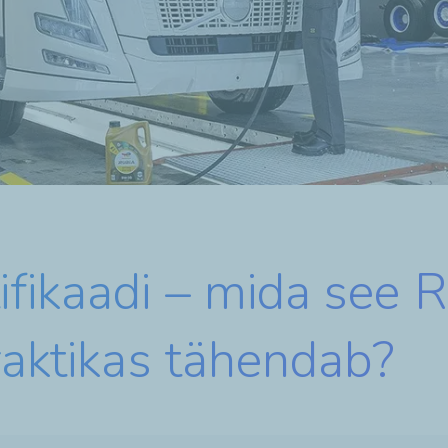
fikaadi – mida see R
raktikas tähendab?