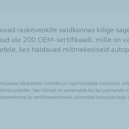
luvad raskeveokite valdkonnas kõige sag
nud üle 200 OEM-sertifikaadi, mille on v
tetele, kes haldavad mitmekesiseid autop
e
saasta sõidukitest, mistõttu on vaja hooldada mootoreid, mille
st silmas pidades. See hõlmab nii vanematele kui ka uusimatele
teperekonna lai sertifitseerimisvalik võimaldab kasutada kogu 