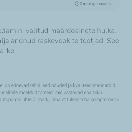
2 min
lugemisaeg
edamini valitud määrdeainete hulka.
älja andnud raskeveokite tootjad. See
arke.
l on erinevad tehnilised nõuded ja kvaliteedistandardid.
 mudelitele mõeldud tooteid, mis vastavad enamiku
autopargis ühte õlimarki, ilma et tuleks teha kompromisse