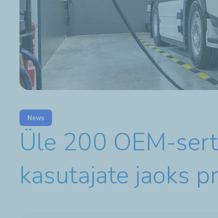
News
Üle 200 OEM-serti
kasutajate jaoks p