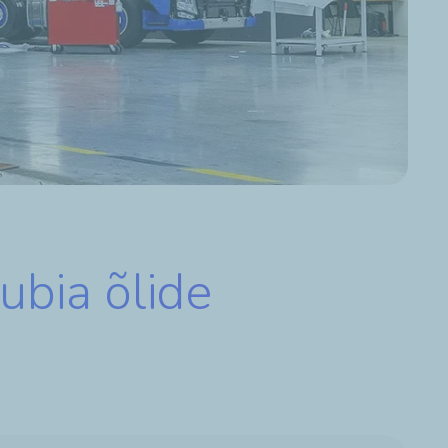
ubia õlide