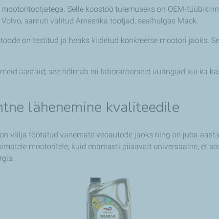
de mootoritootjatega. Selle koostöö tulemuseks on OEM-tüübikin
Volvo, samuti valitud Ameerika tootjad, sealhulgas Mack.
d toode on testitud ja heaks kiidetud konkreetse mootori jaoks. See
meid aastaid; see hõlmab nii laboratoorseid uuringuid kui ka ka
tne lähenemine kvaliteedile
 on välja töötatud vanemate veoautode jaoks ning on juba aast
matele mootoritele, kuid enamasti piisavalt universaalne, et s
rgis.