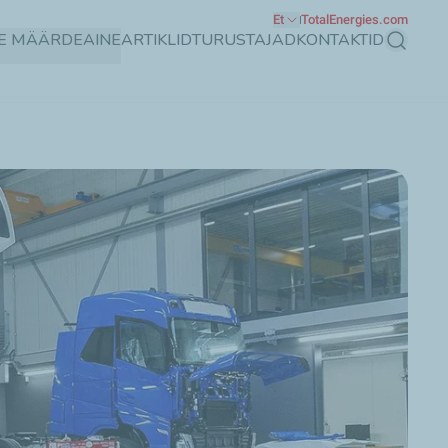
Et
TotalEnergies.com
GE MÄÄRDEAINE
ARTIKLID
TURUSTAJAD
KONTAKTID
Otsing