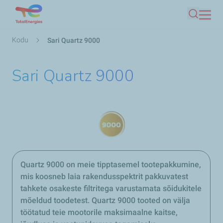
Liigu
Otsing
edasi
põhisisu
Leivapuru
Kodu
Sari Quartz 9000
juurde
Sari Quartz 9000
Quartz 9000 on meie tipptasemel tootepakkumine,
mis koosneb laia rakendusspektrit pakkuvatest
tahkete osakeste filtritega varustamata sõidukitele
mõeldud toodetest. Quartz 9000 tooted on välja
töötatud teie mootorile maksimaalne kaitse,