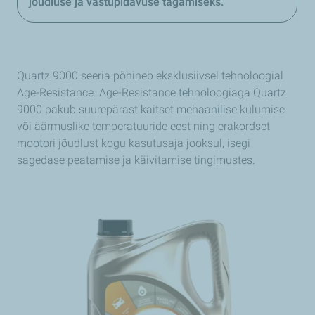
jõudluse ja vastupidavuse tagamiseks.
Quartz 9000 seeria põhineb eksklusiivsel tehnoloogial
Age-Resistance. Age-Resistance tehnoloogiaga Quartz
9000 pakub suurepärast kaitset mehaanilise kulumise
või äärmuslike temperatuuride eest ning erakordset
mootori jõudlust kogu kasutusaja jooksul, isegi
sagedase peatamise ja käivitamise tingimustes.