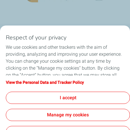
Respect of your privacy
MEIE TOOTED
We use cookies and other trackers with the aim of
VALIGE MÄÄRDEAINE
providing, analyzing and improving your user experience.
You can change your cookie settings at any time by
ARTIKLID
clicking on the "Manage my cookies" button. By clicking
on the "Accept" button, you agree that we may store all
TURUSTAJAD
cookies on your device. If you click on "Decline", only the
View the Personal Data and Tracker Policy
technical cookies required for the site to function correctly
KONTAKTID
will be used. For more information, refer to the "Personal
I accept
Data and Tracker Policy" page.
Manage my cookies
Privacy Policy
Legal
Code of conduct
Accessibility: partially compliant
Cookies